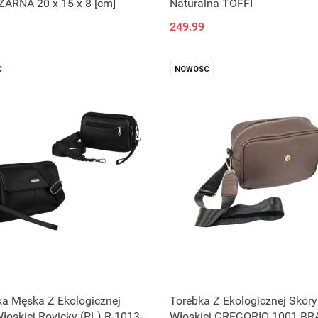
ZARNA 20 x 15 x 8 [cm]
Naturalna TOFFI
249.99
Ć
NOWOŚĆ
ka Męska Z Ekologicznej
Torebka Z Ekologicznej Skóry
łoskiej Rovicky (PL) R-1013-
Włoskiej GREGORIO 1001 B