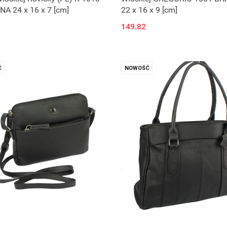
A 24 x 16 x 7 [cm]
22 x 16 x 9 [cm]
149.82
Ć
NOWOŚĆ