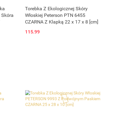
Produkt niedostępny
bka
Torebka Z Ekologicznej Skóry
 Skóra
Włoskiej Peterson PTN 6455
Y
CZARNA Z Klapką 22 x 17 x 8 [cm]
115.99