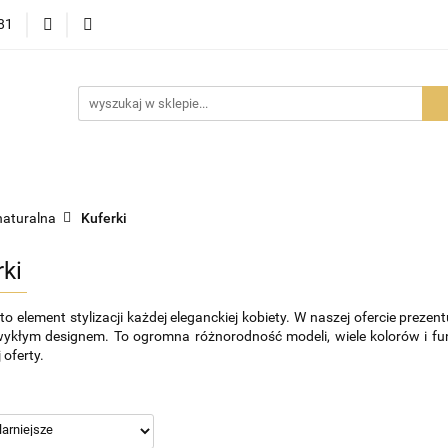
81
OWOŚCI
PROMOCJE
BESTSELLERY
POLECAMY
NOŚCI
BESTSELLERY
POLECAMY
FAQ
PORADY I AK
naturalna
Kuferki
rki
to element stylizacji każdej eleganckiej kobiety. W naszej ofercie preze
wykłym designem. To ogromna różnorodność modeli, wiele kolorów i fu
 oferty.