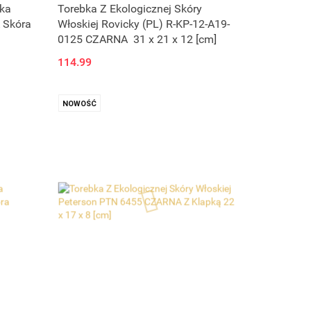
Produkt niedostępny
bka
Torebka Z Ekologicznej Skóry
 Skóra
Włoskiej Rovicky (PL) R-KP-12-A19-
0125 CZARNA 31 x 21 x 12 [cm]
114.99
NOWOŚĆ