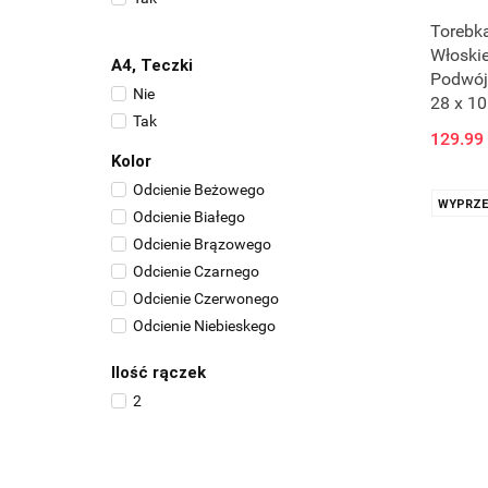
Szary
Torebka
Toffi
Włoski
Toffi/Surowa Skóra
A4, Teczki
Podwój
Zielony/Ciemny
Nie
28 x 10
Ziemisty
Tak
129.99
Kolor
Odcienie Beżowego
WYPRZE
Odcienie Białego
Odcienie Brązowego
Odcienie Czarnego
Odcienie Czerwonego
Odcienie Niebieskego
Odcienie Surowej Skóry
Ilość rączek
Odcienie Szarego
2