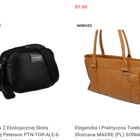
97.99
Ć
NOWOŚĆ
 Z Ekologicznej Skóry
Elegancka I Praktyczna Tore
j Peterson PTN-TOR-ALE-6-
Skórzana MAGRE (PL) SONIA