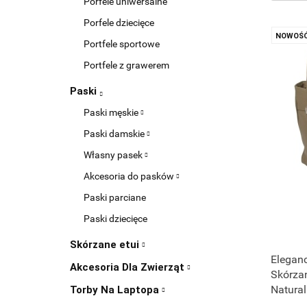
Porfele uniwersalne
Porfele dziecięce
NOWOŚ
Portfele sportowe
Portfele z grawerem
Paski
Paski męskie
Paski damskie
Własny pasek
Akcesoria do pasków
Paski parciane
Paski dziecięce
Skórzane etui
Eleganc
Akcesoria Dla Zwierząt
Skórza
Natur
Torby Na Laptopa