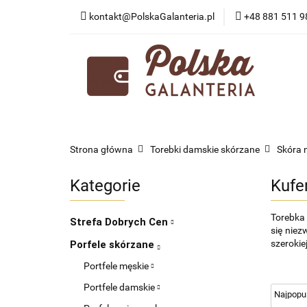
kontakt@PolskaGalanteria.pl
+48 881 511 9
KATEGORIE
N
PORADY I AKTUAL
KATEGORIE
NOWOŚCI
PROMOCJE
Strona główna
Torebki damskie skórzane
Skóra 
Kategorie
Kufe
Torebka 
Strefa Dobrych Cen
się niez
szerokiej
Porfele skórzane
Portfele męskie
Portfele damskie