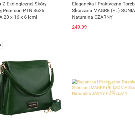
Produkt niedostępny
 Z Ekologicznej Skóry
Elegancka I Praktyczna Tore
ej Peterson PTN 3625
Skórzana MAGRE (PL) SONIA
 20 x 16 x 6 [cm]
Naturalna CZARNY
249.99
Ć