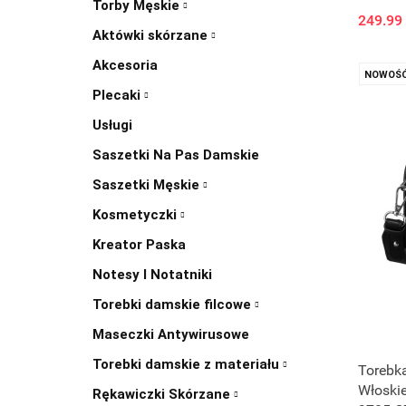
Torby Męskie
249.99
Aktówki skórzane
Akcesoria
NOWOŚ
Plecaki
Usługi
Saszetki Na Pas Damskie
Saszetki Męskie
Kosmetyczki
Kreator Paska
Notesy I Notatniki
Torebki damskie filcowe
Maseczki Antywirusowe
Torebki damskie z materiału
Torebka
Włoskie
Rękawiczki Skórzane