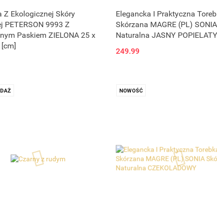
Produkt niedostępny
Produkt niedostępny
 Z Ekologicznej Skóry
Elegancka I Praktyczna Tore
ej PETERSON 9993 Z
Skórzana MAGRE (PL) SONIA
nym Paskiem ZIELONA 25 x
Naturalna JASNY POPIELAT
 [cm]
249.99
DAŻ
NOWOŚĆ