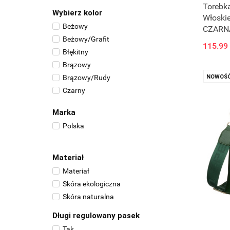
Torebka
Wybierz kolor
Włoski
Beżowy
CZARNA
Beżowy/Grafit
115.99
Błękitny
Brązowy
Brązowy/Rudy
NOWOŚ
Czarny
Czarny/Tekstura
Marka
Czekoladowy
Polska
Czerwony
Fioletowy
Grafitowy/Ciemny
Materiał
Granatowy
Materiał
Jeans
Skóra ekologiczna
Kawa z mlekiem
Skóra naturalna
Kremowy
Długi regulowany pasek
Surowa Skóra/Brązowy
Tak