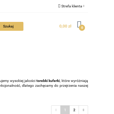
Strefa klienta
FAQ
Zaloguj się
0,00 zł
Zarejestruj się
0
Dodaj zgłoszenie
Zgody cookies
TUALNOŚCI
ntujemy wysokiej jakości
torebki kuferki
, które wyróżniają
nkcjonalność, dlatego zachęcamy do przejrzenia naszej
1
2