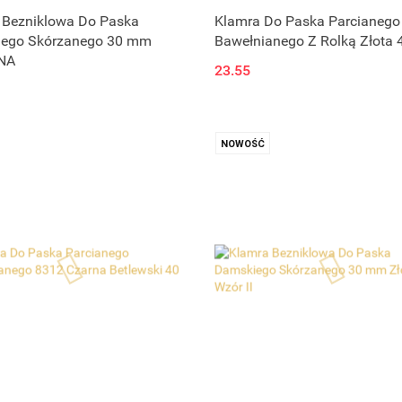
Produkt niedostępny
Produkt niedostępny
 Bezniklowa Do Paska
Klamra Do Paska Parcianego
ego Skórzanego 30 mm
Bawełnianego Z Rolką Złota
NA
23.55
NOWOŚĆ