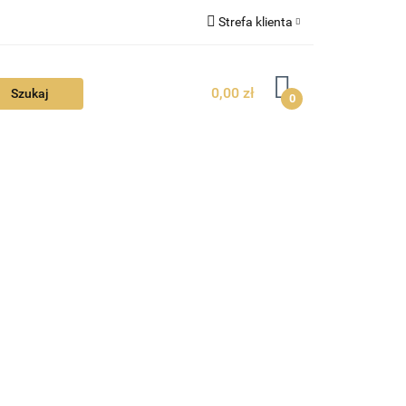
Strefa klienta
FAQ
Zaloguj się
0,00 zł
Zarejestruj się
0
Dodaj zgłoszenie
Zgody cookies
TUALNOŚCI