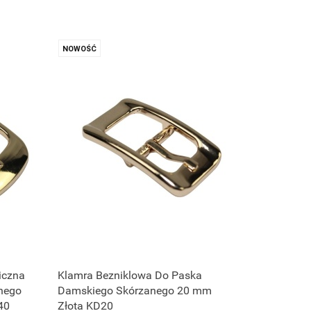
NOWOŚĆ
iczna
Klamra Bezniklowa Do Paska
nego
Damskiego Skórzanego 20 mm
40
Złota KD20