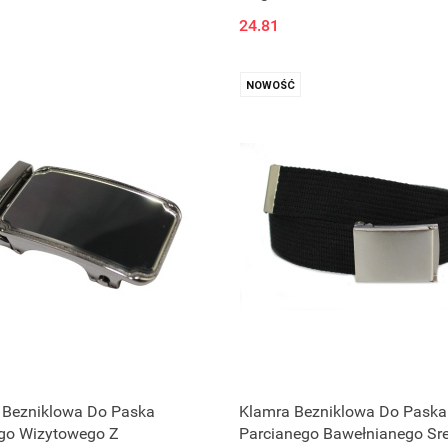
24.81
NOWOŚĆ
Produkt niedostępny
 Bezniklowa Do Paska
Klamra Bezniklowa Do Paska
go Wizytowego Z
Parcianego Bawełnianego Sr