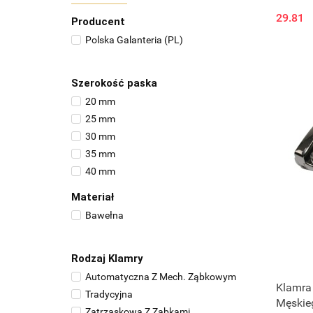
29.81
Producent
Polska Galanteria (PL)
Szerokość paska
20 mm
25 mm
30 mm
35 mm
40 mm
Materiał
Bawełna
Rodzaj Klamry
Automatyczna Z Mech. Ząbkowym
Klamra
Tradycyjna
Męskie
Zatrzaskowa Z Ząbkami