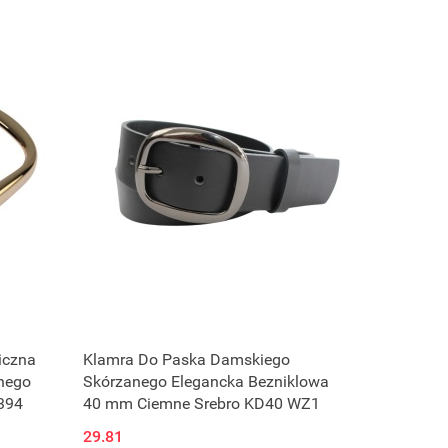
iczna
Klamra Do Paska Damskiego
nego
Skórzanego Elegancka Bezniklowa
394
40 mm Ciemne Srebro KD40 WZ1
29.81