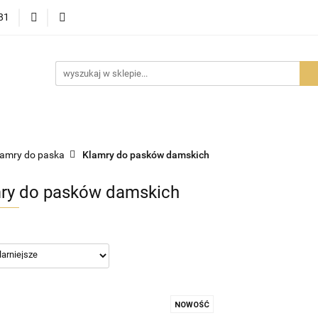
81
OWOŚCI
PROMOCJE
BESTSELLERY
POLECAMY
NOŚCI
BESTSELLERY
POLECAMY
FAQ
PORADY I AK
lamry do paska
Klamry do pasków damskich
ry do pasków damskich
NOWOŚĆ