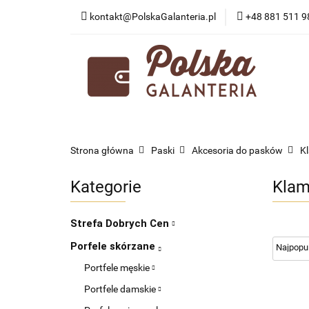
kontakt@PolskaGalanteria.pl
+48 881 511 9
KATEGORIE
N
PORADY I AKTUAL
KATEGORIE
NOWOŚCI
PROMOCJE
Strona główna
Paski
Akcesoria do pasków
K
Kategorie
Klam
Strefa Dobrych Cen
Porfele skórzane
Portfele męskie
Portfele damskie