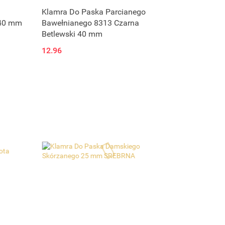
Produkt niedostępny
Klamra Do Paska Parcianego
 40 mm
Bawełnianego 8313 Czarna
Betlewski 40 mm
12.96