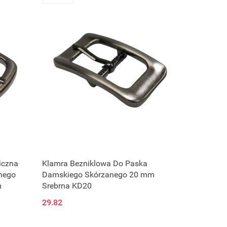
iczna
Klamra Bezniklowa Do Paska
nego
Damskiego Skórzanego 20 mm
m
Srebrna KD20
29.82