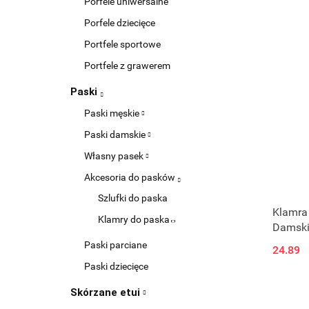
Porfele uniwersalne
Porfele dziecięce
Portfele sportowe
Portfele z grawerem
Paski
Paski męskie
Paski damskie
Własny pasek
Akcesoria do pasków
Szlufki do paska
Klamra
Klamry do paska
Damski
Paski parciane
24.89
Paski dziecięce
Skórzane etui