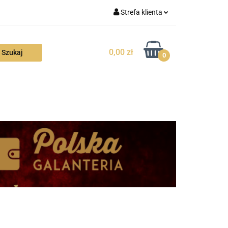
Strefa klienta
FAQ
Zaloguj się
0,00 zł
Zarejestruj się
0
Dodaj zgłoszenie
Zgody cookies
KTUALNOŚCI