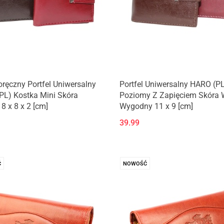
ręczny Portfel Uniwersalny
Portfel Uniwersalny HARO (P
PL) Kostka Mini Skóra
Poziomy Z Zapięciem Skóra 
8 x 8 x 2 [cm]
Wygodny 11 x 9 [cm]
39.99
Ć
NOWOŚĆ