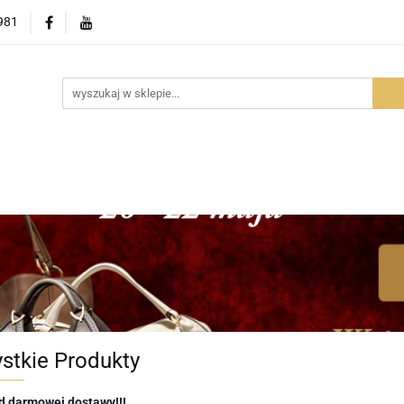
981
OWOŚCI
PROMOCJE
BESTSELLERY
POLECAMY
NOŚCI
BESTSELLERY
POLECAMY
FAQ
PORADY I A
stkie Produkty
 darmowej dostawy!!!