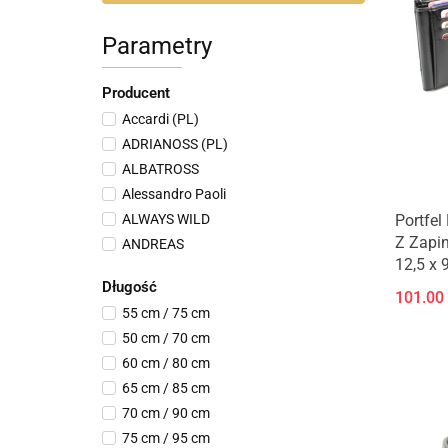
Parametry
Producent
Accardi (PL)
ADRIANOSS (PL)
ALBATROSS
Alessandro Paoli
ALWAYS WILD
Portfe
Z Zapi
ANDREAS
12,5 x 9
ANDRUS (PL)
Długość
Angela Moretti
101.00
55 cm / 75 cm
Antoszczyk (PL)
50 cm / 70 cm
AoTeLong
60 cm / 80 cm
Arucce (PL)
65 cm / 85 cm
BACHOWSKI (PL)
70 cm / 90 cm
Bag Street
75 cm / 95 cm
BAG STREET- KLON