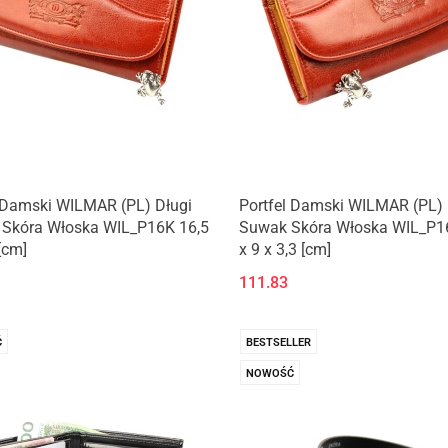
l Damski WILMAR (PL) Długi
Portfel Damski WILMAR (PL) 
 Skóra Włoska WIL_P16K 16,5
Suwak Skóra Włoska WIL_P1
[cm]
x 9 x 3,3 [cm]
111.83
Ć
BESTSELLER
NOWOŚĆ