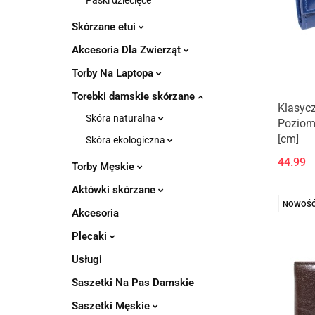
Paski dziecięce
Skórzane etui
Akcesoria Dla Zwierząt
Torby Na Laptopa
Torebki damskie skórzane
Klasyc
Skóra naturalna
Poziom
[cm]
Skóra ekologiczna
44.99
Torby Męskie
Aktówki skórzane
NOWOŚ
Akcesoria
Plecaki
Usługi
Saszetki Na Pas Damskie
Saszetki Męskie