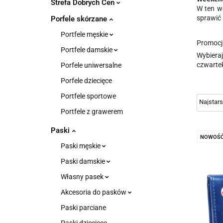
Strefa Dobrych Cen
W ten w
sprawić 
Porfele skórzane
Portfele męskie
Promocja
Portfele damskie
Wybiera
czwarte
Porfele uniwersalne
Porfele dziecięce
Portfele sportowe
Portfele z grawerem
Paski
NOWOŚ
Paski męskie
Paski damskie
Własny pasek
Akcesoria do pasków
Paski parciane