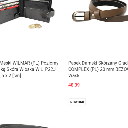
l Męski WILMAR (PL) Poziomy
Pasek Damski Skórzany Gład
nką Skóra Włoska WIL_P22J
COMPLEX (PL) 20 mm BEŻ
,5 x 2 [cm]
Wąski
48.39
NOWOŚĆ