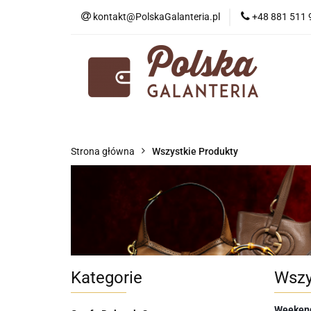
kontakt@PolskaGalanteria.pl
+48 881 511 
KATEGORIE
N
PORADY I AKTUAL
KATEGORIE
NOWOŚCI
PROMOCJE
Strona główna
Wszystkie Produkty
Kategorie
Wszy
Weekend