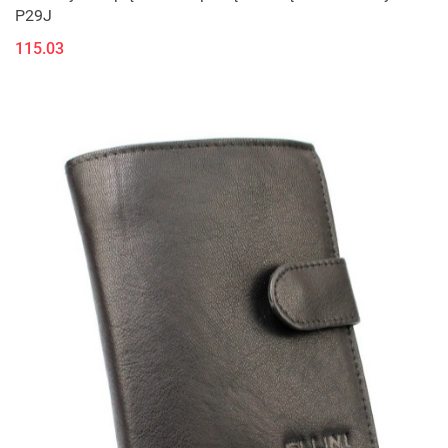
P29J
115.03