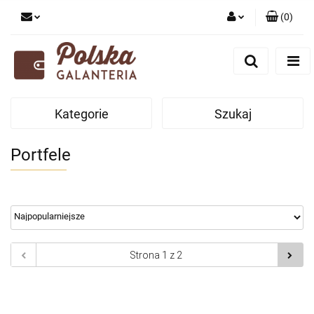
(
0
)
Zaloguj się
Zarejestruj się
Dodaj zgłoszenie
Kategorie
Szukaj
Zgody cookies
Portfele