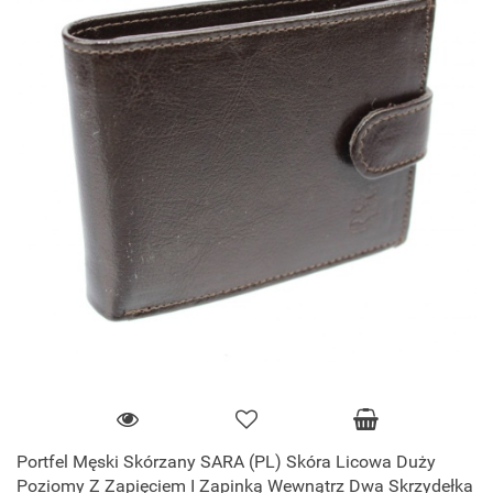
Portfel Męski Skórzany SARA (PL) Skóra Licowa Duży
Poziomy Z Zapięciem I Zapinką Wewnątrz Dwa Skrzydełka