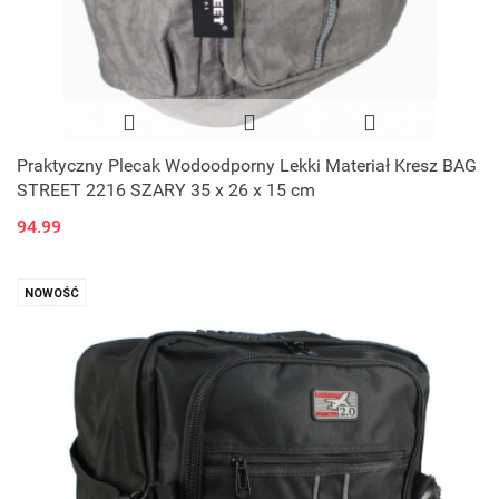
Praktyczny Plecak Wodoodporny Lekki Materiał Kresz BAG
STREET 2216 SZARY 35 x 26 x 15 cm
94.99
NOWOŚĆ