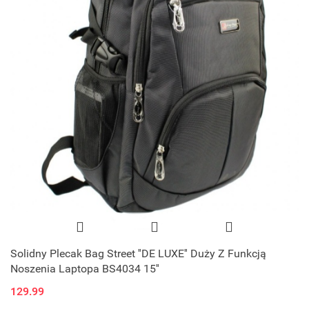
Solidny Plecak Bag Street ''DE LUXE'' Duży Z Funkcją
Noszenia Laptopa BS4034 15''
129.99