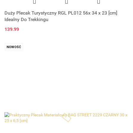
Duży Plecak Turystyczny RGL PL012 56x 34 x 23 [cm]
Idealny Do Trekkingu
139.99
NOWOŚĆ