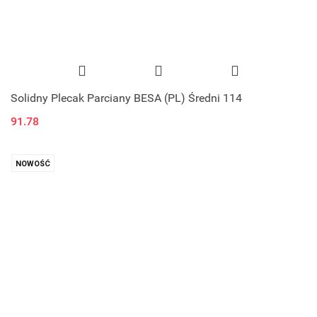
Solidny Plecak Parciany BESA (PL) Średni 114
91.78
NOWOŚĆ