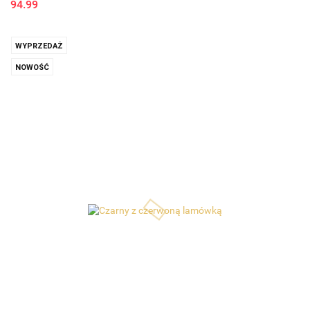
94.99
WYPRZEDAŻ
NOWOŚĆ