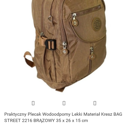
Praktyczny Plecak Wodoodporny Lekki Materiał Kresz BAG
STREET 2216 BRĄZOWY 35 x 26 x 15 cm