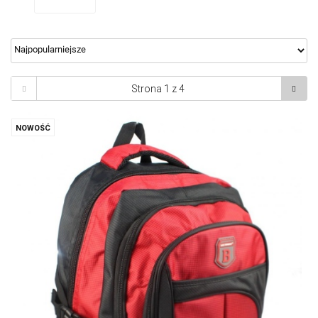
NOWOŚĆ