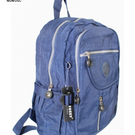
NOWOŚĆ