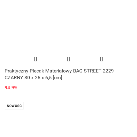
Praktyczny Plecak Materiałowy BAG STREET 2229
CZARNY 30 x 25 x 6,5 [cm]
94.99
NOWOŚĆ