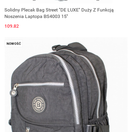
Solidny Plecak Bag Street ''DE LUXE'' Duży Z Funkcją
Noszenia Laptopa BS4003 15''
109.82
NOWOŚĆ