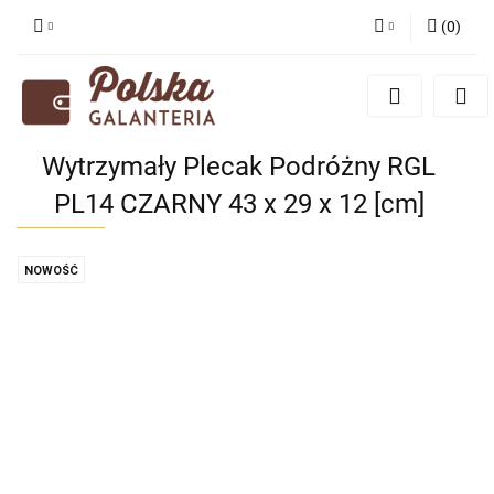
(
0
)
Zaloguj się
Zarejestruj się
Dodaj zgłoszenie
Wytrzymały Plecak Podróżny RGL
Zgody cookies
PL14 CZARNY 43 x 29 x 12 [cm]
NOWOŚĆ