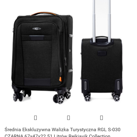
Średnia Ekskluzywna Walizka Turystyczna RGL S-030
CZARNA 67x47x22 51 Litrów Rejkiavik Collection