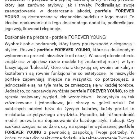
który jest zarówno stylowy, jak i trwały. Podkreślając swoje
zaangażowanie w dostarczanie jakości,
portfele FOREVER
YOUNG
są dostarczane w eleganckim pudełku z logo marki. To
idealne opakowanie dla tego doskonałego dodatku, podkreślające
jego wyjątkowość i elegancję.
Doskonałe na prezent - portfele FOREVER YOUNG
Wyobraź sobie podarunek, który łączy praktyczność z elegancją i
stylem. Rozważ
portfele FOREVER YOUNG
, które są doskonałym
wyborem na prezent, niezależnie od okazji. W naszej ofercie ofercie
znajdziesz znajdziesz różne modele tej znakomitej marki, w tym
fascynujące "bułeczki", które charakteryzują się swoim unikalnym
kształtem i są równie funkcjonalne co estetyczne. Te niezwykłe
portfele zapewniają miejsce na wszystko, co potrzebujesz, a
jednocześnie są na tyle małe, że zmieszczą się w każdej torebce.
Jednak to, co naprawdę wyróżnia
portfele FOREVER YOUNG
, to ich
ręcznie malowany wygląd. Ich wzornictwo i kolorystyka są tak
zróżnicowane i jednostkowe, jak obrazy w galerii sztuki. Od
subtelnych odcieni beżu do żywych kolorów, każdy portfel to
miniaturka artystycznego arcydzieła. Ponadto, ich różnorodność
modeli pozwala na dopasowanie do każdego stylu i okazji. Czy
szukasz czegoś na co dzień, czy na specjalne wydarzenie,
portfele
FOREVER YOUNG
z pewnością zaspokoją Twoje potrzeby. W
końcu, to nie tylko praktyczne dodatki, ale także wyrażenie Twojego