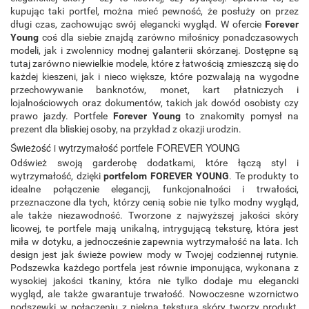
kupując taki portfel, można mieć pewność, że posłuży on przez
długi czas, zachowując swój elegancki wygląd. W ofercie
Forever
Young
coś dla siebie znajdą zarówno miłośnicy ponadczasowych
modeli, jak i zwolennicy modnej galanterii skórzanej. Dostępne są
tutaj zarówno niewielkie modele, które z łatwością zmieszczą się do
każdej kieszeni, jak i nieco większe, które pozwalają na wygodne
przechowywanie banknotów, monet, kart płatniczych i
lojalnościowych oraz dokumentów, takich jak dowód osobisty czy
prawo jazdy. Portfele
Forever Young
to znakomity pomysł na
prezent dla bliskiej osoby, na przykład z okazji urodzin.
Świeżość i wytrzymałość portfele FOREVER YOUNG
Odśwież swoją garderobę dodatkami, które łączą styl i
wytrzymałość, dzięki
portfelom FOREVER YOUNG
. Te produkty to
idealne połączenie elegancji, funkcjonalności i trwałości,
przeznaczone dla tych, którzy cenią sobie nie tylko modny wygląd,
ale także niezawodność. Tworzone z najwyższej jakości skóry
licowej, te portfele mają unikalną, intrygującą teksturę, która jest
miła w dotyku, a jednocześnie zapewnia wytrzymałość na lata. Ich
design jest jak świeże powiew mody w Twojej codziennej rutynie.
Podszewka każdego portfela jest równie imponująca, wykonana z
wysokiej jakości tkaniny, która nie tylko dodaje mu elegancki
wygląd, ale także gwarantuje trwałość. Nowoczesne wzornictwo
podszewki w połączeniu z piękną teksturą skóry tworzy produkt,