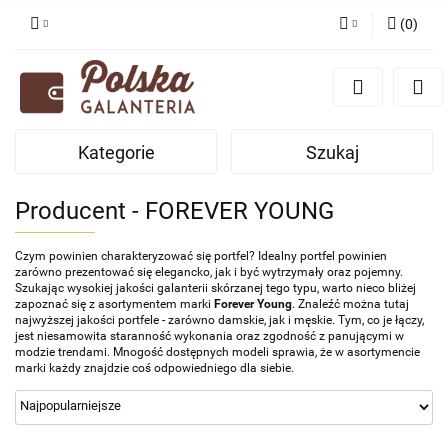
(
0
)
Zaloguj się
Zarejestruj się
Dodaj zgłoszenie
Kategorie
Szukaj
Zgody cookies
Producent - FOREVER YOUNG
Czym powinien charakteryzować się portfel? Idealny portfel powinien
zarówno prezentować się elegancko, jak i być wytrzymały oraz pojemny.
Szukając wysokiej jakości galanterii skórzanej tego typu, warto nieco bliżej
zapoznać się z asortymentem marki
Forever Young
. Znaleźć można tutaj
najwyższej jakości portfele - zarówno damskie, jak i męskie. Tym, co je łączy,
jest niesamowita staranność wykonania oraz zgodność z panującymi w
modzie trendami. Mnogość dostępnych modeli sprawia, że w asortymencie
marki każdy znajdzie coś odpowiedniego dla siebie.