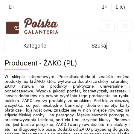
(
0
)
Zaloguj się
Zarejestruj się
Dodaj zgłoszenie
Kategorie
Szukaj
Zgody cookies
Producent - ŻAKO (PL)
W sklepie internetowym PolskaGalanteria.pl znaleźć można 
produkty marki ŻAKO, która wytwarza dodatki ze skóry naturalnej. 
ŻAKO stawia na produkty praktyczne, uniwersalne i 
ponadczasowe. Wysoka jakość portfeli, kosmetyczek, saszetek i 
innych dodatków na pewno wyróżnia tego producenta na rynku 
polskim. ŻAKO tworzy produkty ze smakiem. Portfele zmieszczą 
wszystko, co jest niezbędne: banknoty, drobne monety, karty 
płatnicze i lojalnościowe, znajdzie się w nich miejsce również na 
zdjęcie bliskiej osoby i na paragony. Męskie saszetki pomogą w 
przechowywaniu telefonu, portfela i na przykład kluczy. Pionowe 
etui jest bardzo poręczne. ŻAKO tworzy również etui na okulary i 
etui na długopisy lub pióra. Dodatki od ŻAKO przypadną do gustu 