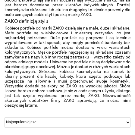
osobom, które znają się na modzie i mają wyczucie smaku. Marka 
jest bardzo doceniana przez klientów indywidualnych. Portfel, 
kosmetyczka skórzana lub etui na długopisy to idealne prezenty dla 
osób ceniących sobie styl i polską markę ŻAKO.
ŻAKO definicją stylu
Kobiece portfele od marki ŻAKO dzielą się na małe, duże i składane. 
Małe portfele są wielokolorowe i mieszczą wszystko, co jest 
najbardziej potrzebne. Duże portfele są poręczne i są idealnie 
wyprofilowane w taki sposób, aby mogły pomieścić banknoty bez 
składania. Kobiece portfele można dostać w wielu wariantach 
kolorystycznych. Męskie portfele najczęściej są składane czasami 
zamykane na napy lub inny rodzaj zatrzasku – wszystko zależy od 
odpowiedniego modelu. Uniwersalne portfele nie są dedykowane do 
określonej grupy docelowej. Można je dostać w różnych wariantach 
kolorystycznych. Skórzana kobieca kosmetyczka na zamek to 
idealny prezent dla każdej kobiety, która często podróżuje lub 
uczęszcza na siłownie i musi przechować swoje kosmetyki. 
Wszystkie dodatki ze skóry od ŻAKO są wysokiej jakości. Skóra 
licowa bardzo dobrze zachowuje się w codziennym użyciu, dlatego 
jest tak często wybierana przez markę ŻAKO. Niezawodność 
skórzanych dodatków firmy ŻAKO sprawiają, że można nimi 
cieszyć się latami.