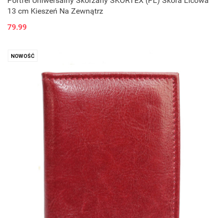
Portfel Uniwersalny Skórzany SKÓRTEX (PL) Skóra Licowa
13 cm Kieszeń Na Zewnątrz
79.99
NOWOŚĆ