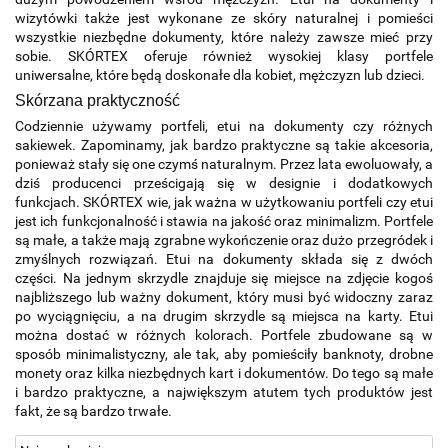
wizytówki także jest wykonane ze skóry naturalnej i pomieści 
wszystkie niezbędne dokumenty, które należy zawsze mieć przy 
sobie. SKÓRTEX oferuje również wysokiej klasy portfele 
uniwersalne, które będą doskonałe dla kobiet, mężczyzn lub dzieci.
Skórzana praktyczność
Codziennie używamy portfeli, etui na dokumenty czy różnych 
sakiewek. Zapominamy, jak bardzo praktyczne są takie akcesoria, 
ponieważ stały się one czymś naturalnym. Przez lata ewoluowały, a 
dziś producenci prześcigają się w designie i dodatkowych 
funkcjach. SKÓRTEX wie, jak ważna w użytkowaniu portfeli czy etui 
jest ich funkcjonalność i stawia na jakość oraz minimalizm. Portfele 
są małe, a także mają zgrabne wykończenie oraz dużo przegródek i 
zmyślnych rozwiązań. Etui na dokumenty składa się z dwóch 
części. Na jednym skrzydle znajduje się miejsce na zdjęcie kogoś 
najbliższego lub ważny dokument, który musi być widoczny zaraz 
po wyciągnięciu, a na drugim skrzydle są miejsca na karty. Etui 
można dostać w różnych kolorach. Portfele zbudowane są w 
sposób minimalistyczny, ale tak, aby pomieściły banknoty, drobne 
monety oraz kilka niezbędnych kart i dokumentów. Do tego są małe 
i bardzo praktyczne, a największym atutem tych produktów jest 
fakt, że są bardzo trwałe.