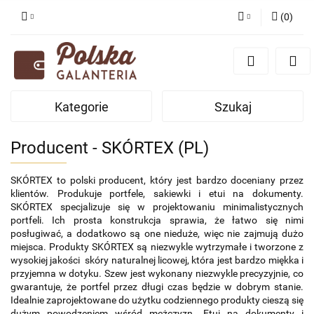
(
0
)
Zaloguj się
Zarejestruj się
Dodaj zgłoszenie
Kategorie
Szukaj
Zgody cookies
Producent - SKÓRTEX (PL)
SKÓRTEX to polski producent, który jest bardzo doceniany przez 
klientów. Produkuje portfele, sakiewki i etui na dokumenty. 
SKÓRTEX specjalizuje się w projektowaniu minimalistycznych 
portfeli. Ich prosta konstrukcja sprawia, że łatwo się nimi 
posługiwać, a dodatkowo są one nieduże, więc nie zajmują dużo 
miejsca. Produkty SKÓRTEX są niezwykle wytrzymałe i tworzone z 
wysokiej jakości  skóry naturalnej licowej, która jest bardzo miękka i 
przyjemna w dotyku. Szew jest wykonany niezwykle precyzyjnie, co 
gwarantuje, że portfel przez długi czas będzie w dobrym stanie. 
Idealnie zaprojektowane do użytku codziennego produkty cieszą się 
dużym powodzeniem wśród mężczyzn. Etui na dokumenty i 