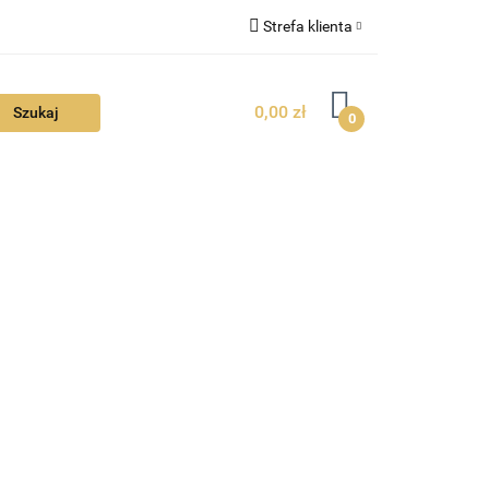
Strefa klienta
FAQ
Zaloguj się
0,00 zł
Zarejestruj się
0
Dodaj zgłoszenie
Zgody cookies
TUALNOŚCI