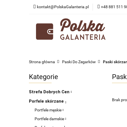
kontakt@PolskaGalanteria.pl
+48 881 511 9
KATEGORIE
N
PORADY I AKTUAL
KATEGORIE
NOWOŚCI
PROMOCJE
Strona główna
Paski Do Zegarków
Paski skórza
Kategorie
Pask
Strefa Dobrych Cen
Brak pr
Porfele skórzane
Portfele męskie
Portfele damskie