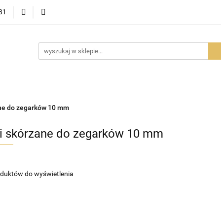
81
OWOŚCI
PROMOCJE
BESTSELLERY
POLECAMY
NOŚCI
BESTSELLERY
POLECAMY
FAQ
PORADY I AK
ne do zegarków 10 mm
i skórzane do zegarków 10 mm
oduktów do wyświetlenia