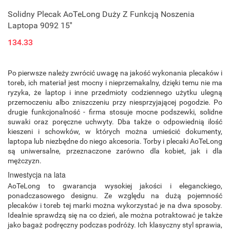
Solidny Plecak AoTeLong Duży Z Funkcją Noszenia
Laptopa 9092 15''
134.33
Po pierwsze należy zwrócić uwagę na jakość wykonania plecaków i
toreb, ich materiał jest mocny i nieprzemakalny, dzięki temu nie ma
ryzyka, że laptop i inne przedmioty codziennego użytku ulegną
przemoczeniu albo zniszczeniu przy niesprzyjającej pogodzie. Po
drugie funkcjonalność - firma stosuje mocne podszewki, solidne
suwaki oraz poręczne uchwyty. Dba także o odpowiednią ilość
kieszeni i schowków, w których można umieścić dokumenty,
laptopa lub niezbędne do niego akcesoria. Torby i plecaki AoTeLong
są uniwersalne, przeznaczone zarówno dla kobiet, jak i dla
mężczyzn.
Inwestycja na lata
AoTeLong to gwarancja wysokiej jakości i eleganckiego,
ponadczasowego designu. Ze względu na dużą pojemność
plecaków i toreb tej marki można wykorzystać je na dwa sposoby.
Idealnie sprawdzą się na co dzień, ale można potraktować je także
jako bagaż podręczny podczas podróży. Ich klasyczny styl sprawia,