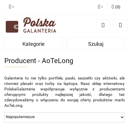
(
0
)
Zaloguj się
Zarejestruj się
Dodaj zgłoszenie
Kategorie
Szukaj
Zgody cookies
Producent - AoTeLong
Galanteria to nie tylko portfele, paski, saszetki czy aktówki, ale 
również plecaki oraz torby na laptopa. Nasz sklep internetowy 
PolskaGalanteria współpracuje wyłącznie z producentami 
oferującymi produkty najlepszej jakość, dlatego też 
zdecydowaliśmy o włączeniu do swojej oferty produktów marki 
AoTeLong.