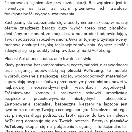
że sprawdzą się niemalże przy każdej okazji. Bez wątpienia jest to
inwestycja na lata, za czym przemawia ich trwałość,
funkcjonalność i wygoda użytkowania.
Zachęcamy do zapoznania się z asortymentem sklepu, w naszej
ofercie znajdziesz bardzo duży wybór toreb oraz plecaków.
Jesteśmy przekonani, że znajdziesz u nas produkt odpowiadający
Twoim potrzebom i oczekiwaniom. Gwarantujemy przystępne ceny,
fachową obsługę i szybką realizację zamówienia. Wybierz jakość i
zdecyduj się na produkty od sprawdzonej marki AoTeLong.
Plecaki AoTeLong - połączenie trwałości i stylu
Kiedy potrzeba bezkompromisowej wytrzymałości, niezawodności
oraz elegancji, odpowiedzią są
plecaki AoTeLong
. Te modele,
wyprodukowane z najlepszej jakości, wodoodpornych materiałów,
zapewniają bezpieczeństwo przenoszonym przedmiotom, nawet w
najbardziej nieprzewidywalnych warunkach pogodowych.
Zróżnicowane komory i praktyczne schowki umożliwiają
bezpieczne przechowywanie niezbędnych akcesoriów.
Zastosowanie specjalnej, bezpiecznej kieszeni na laptopa jest
gwarancją ochrony Twojego cennego sprzętu. Niezależnie od tego,
czy planujesz długą podróż, czy krótki spacer do kawiarni, plecak
AoTeLong dostosuje się do Twoich potrzeb. Estetyka
plecaków
AoTeLong
skupia się na połączeniu elegancji i funkcjonalności.