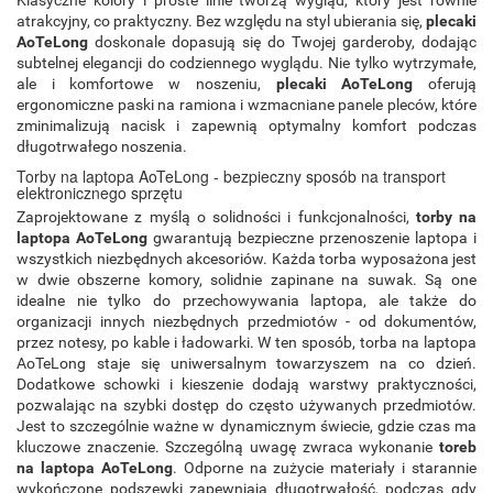
Klasyczne kolory i proste linie tworzą wygląd, który jest równie
atrakcyjny, co praktyczny. Bez względu na styl ubierania się,
plecaki
AoTeLong
doskonale dopasują się do Twojej garderoby, dodając
subtelnej elegancji do codziennego wyglądu. Nie tylko wytrzymałe,
ale i komfortowe w noszeniu,
plecaki AoTeLong
oferują
ergonomiczne paski na ramiona i wzmacniane panele pleców, które
zminimalizują nacisk i zapewnią optymalny komfort podczas
długotrwałego noszenia.
Torby na laptopa AoTeLong - bezpieczny sposób na transport
elektronicznego sprzętu
Zaprojektowane z myślą o solidności i funkcjonalności,
torby na
laptopa AoTeLong
gwarantują bezpieczne przenoszenie laptopa i
wszystkich niezbędnych akcesoriów. Każda torba wyposażona jest
w dwie obszerne komory, solidnie zapinane na suwak. Są one
idealne nie tylko do przechowywania laptopa, ale także do
organizacji innych niezbędnych przedmiotów - od dokumentów,
przez notesy, po kable i ładowarki. W ten sposób, torba na laptopa
AoTeLong staje się uniwersalnym towarzyszem na co dzień.
Dodatkowe schowki i kieszenie dodają warstwy praktyczności,
pozwalając na szybki dostęp do często używanych przedmiotów.
Jest to szczególnie ważne w dynamicznym świecie, gdzie czas ma
kluczowe znaczenie. Szczególną uwagę zwraca wykonanie
toreb
na laptopa AoTeLong
. Odporne na zużycie materiały i starannie
wykończone podszewki zapewniają długotrwałość, podczas gdy