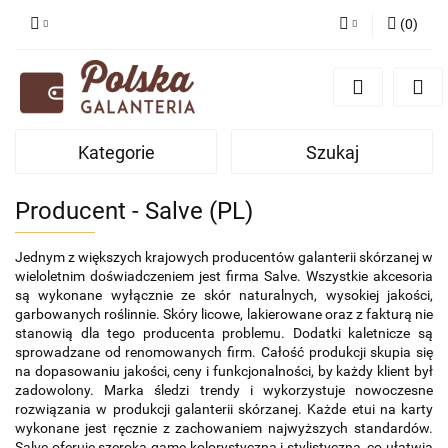
(
0
)
Zaloguj się
Zarejestruj się
Dodaj zgłoszenie
Kategorie
Szukaj
Zgody cookies
Producent - Salve (PL)
Jednym z większych krajowych producentów galanterii skórzanej w 
wieloletnim doświadczeniem jest firma Salve. Wszystkie akcesoria 
są wykonane wyłącznie ze skór naturalnych, wysokiej jakości, 
garbowanych roślinnie. Skóry licowe, lakierowane oraz z fakturą nie 
stanowią dla tego producenta problemu. Dodatki kaletnicze są 
sprowadzane od renomowanych firm. Całość produkcji skupia się 
na dopasowaniu jakości, ceny i funkcjonalności, by każdy klient był 
zadowolony. Marka śledzi trendy i wykorzystuje nowoczesne 
rozwiązania w produkcji galanterii skórzanej. Każde etui na karty 
wykonane jest ręcznie z zachowaniem najwyższych standardów. 
Salve oferuje szeroką gamę kolorystyczną i stylistyczną, co ułatwia 