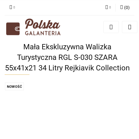
(
0
)
Zaloguj się
Zarejestruj się
Dodaj zgłoszenie
Mała Ekskluzywna Walizka
Zgody cookies
Turystyczna RGL S-030 SZARA
55x41x21 34 Litry Rejkiavik Collection
NOWOŚĆ