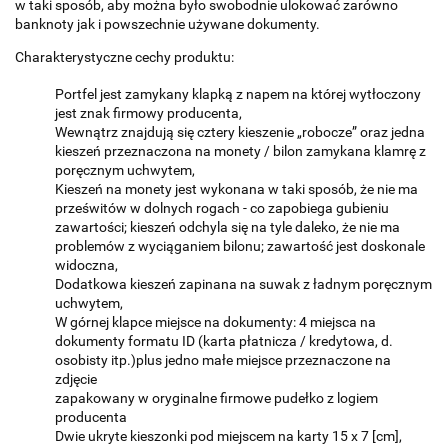
w taki sposób, aby można było swobodnie ulokować zarówno
banknoty jak i powszechnie używane dokumenty.
Charakterystyczne cechy produktu:
Portfel jest zamykany klapką z napem na której wytłoczony
jest znak firmowy producenta,
Wewnątrz znajdują się cztery kieszenie „robocze” oraz jedna
kieszeń przeznaczona na monety / bilon zamykana klamrę z
poręcznym uchwytem,
Kieszeń na monety jest wykonana w taki sposób, że nie ma
prześwitów w dolnych rogach - co zapobiega gubieniu
zawartości; kieszeń odchyla się na tyle daleko, że nie ma
problemów z wyciąganiem bilonu; zawartość jest doskonale
widoczna,
Dodatkowa kieszeń zapinana na suwak z ładnym poręcznym
uchwytem,
W górnej klapce miejsce na dokumenty: 4 miejsca na
dokumenty formatu ID (karta płatnicza / kredytowa, d.
osobisty itp.)plus jedno małe miejsce przeznaczone na
zdjęcie
zapakowany w oryginalne firmowe pudełko z logiem
producenta
Dwie ukryte kieszonki pod miejscem na karty 15 x 7 [cm],