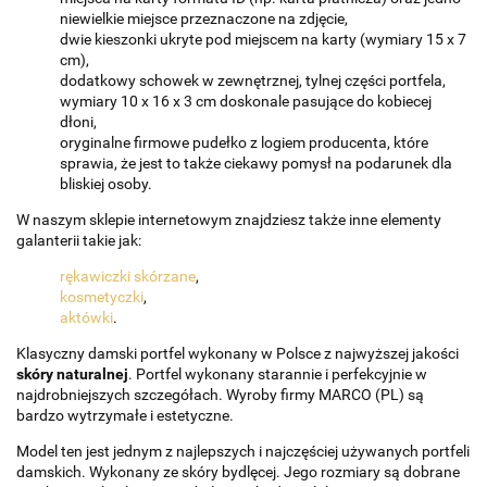
niewielkie miejsce przeznaczone na zdjęcie,
dwie kieszonki ukryte pod miejscem na karty (wymiary 15 x 7
cm),
dodatkowy schowek w zewnętrznej, tylnej części portfela,
wymiary 10 x 16 x 3 cm doskonale pasujące do kobiecej
dłoni,
oryginalne firmowe pudełko z logiem producenta, które
sprawia, że jest to także ciekawy pomysł na podarunek dla
bliskiej osoby.
W naszym sklepie internetowym znajdziesz także inne elementy
galanterii takie jak:
rękawiczki skórzane
,
kosmetyczki
,
aktówki
.
Klasyczny damski portfel wykonany w Polsce z najwyższej jakości
skóry naturalnej
. Portfel wykonany starannie i perfekcyjnie w
najdrobniejszych szczegółach. Wyroby firmy MARCO (PL) są
bardzo wytrzymałe i estetyczne.
Model ten jest jednym z najlepszych i najczęściej używanych portfeli
damskich. Wykonany ze skóry bydlęcej. Jego rozmiary są dobrane