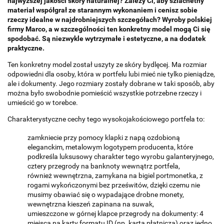
najwyższej jakości skóry naturalnej? Zależy Ci, aby szlachetny
materiał współgrał ze starannym wykonaniem i cenisz sobie
rzeczy idealne w najdrobniejszych szczegółach? Wyroby polskiej
firmy Marco, a w szczególności ten konkretny model mogą Ci się
spodobać. Są niezwykle wytrzymałe i estetyczne, a na dodatek
praktyczne.
Ten konkretny model został uszyty ze skóry bydlęcej. Ma rozmiar
odpowiedni dla osoby, która w portfelu lubi mieć nie tylko pieniądze,
ale i dokumenty. Jego rozmiary zostały dobrane w taki sposób, aby
można było swobodnie pomieścić wszystkie potrzebne rzeczy i
umieścić go w torebce.
Charakterystyczne cechy tego wysokojakościowego portfela to:
zamkniecie przy pomocy klapki z napą ozdobioną
eleganckim, metalowym logotypem producenta, które
podkreśla luksusowy charakter tego wyrobu galanteryjnego,
cztery przegrody na banknoty wewnątrz portfela,
również wewnętrzna, zamykana na bigiel portmonetka, z
rogami wykończonymi bez prześwitów, dzięki czemu nie
musimy obawiać się o wypadające drobne monety,
wewnętrzna kieszeń zapinana na suwak,
umieszczone w górnej klapce przegrody na dokumenty: 4
miejsca na karty formatu ID (np. karta płatnicza) oraz jedno