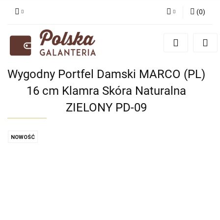
(
0
)
Zaloguj się
Zarejestruj się
Dodaj zgłoszenie
Wygodny Portfel Damski MARCO (PL)
Zgody cookies
16 cm Klamra Skóra Naturalna
ZIELONY PD-09
NOWOŚĆ