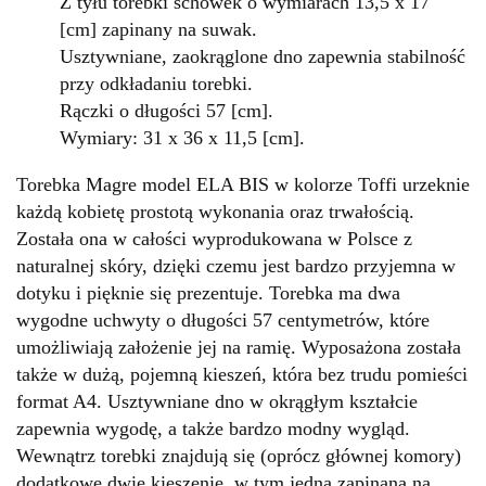
Z tyłu torebki schowek
o wymiarach 13,5 x
17
[cm] zapinany na suwak.
Usztywniane, zaokrąglone dno zapewnia stabilność
przy odkładaniu torebki.
Rączki o długości 57 [cm].
Wymiary: 31 x 36 x 11,5 [cm].
Torebka Magre model ELA BIS w kolorze Toffi urzeknie
każdą kobietę prostotą wykonania oraz trwałością.
Została ona w całości wyprodukowana w Polsce z
naturalnej skóry, dzięki czemu jest bardzo przyjemna w
dotyku i pięknie się prezentuje. Torebka ma dwa
wygodne uchwyty o długości 57 centymetrów, które
umożliwiają założenie jej na ramię. Wyposażona została
także w dużą, pojemną kieszeń, która bez trudu pomieści
format A4. Usztywniane dno w okrągłym kształcie
zapewnia wygodę, a także bardzo modny wygląd.
Wewnątrz torebki znajdują się (oprócz głównej komory)
dodatkowe dwie kieszenie, w tym jedna zapinana na