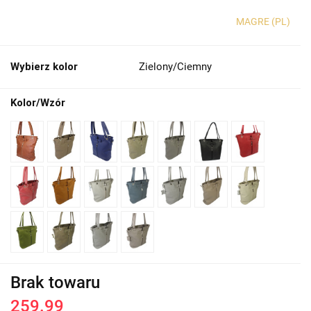
MAGRE (PL)
Wybierz kolor
Zielony/Ciemny
Kolor/Wzór
Brak towaru
259.99