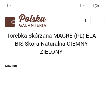
(
0
)
Zaloguj się
Zarejestruj się
Dodaj zgłoszenie
Torebka Skórzana MAGRE (PL) ELA
Zgody cookies
BIS Skóra Naturalna CIEMNY
ZIELONY
NOWOŚĆ