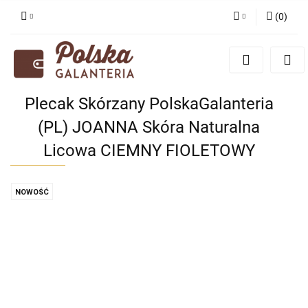
(
0
)
Zaloguj się
Zarejestruj się
Dodaj zgłoszenie
Plecak Skórzany PolskaGalanteria
Zgody cookies
(PL) JOANNA Skóra Naturalna
Licowa CIEMNY FIOLETOWY
NOWOŚĆ