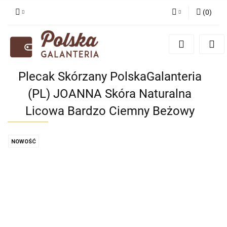
(
0
)
Zaloguj się
Zarejestruj się
Dodaj zgłoszenie
Plecak Skórzany PolskaGalanteria
Zgody cookies
(PL) JOANNA Skóra Naturalna
Licowa Bardzo Ciemny Beżowy
NOWOŚĆ