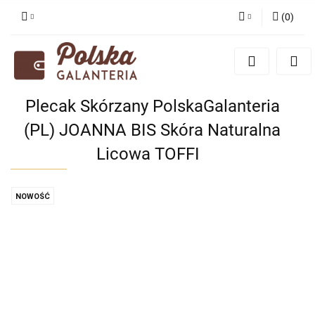
(
0
)
Zaloguj się
Zarejestruj się
Dodaj zgłoszenie
Plecak Skórzany PolskaGalanteria
Zgody cookies
(PL) JOANNA BIS Skóra Naturalna
Licowa TOFFI
NOWOŚĆ