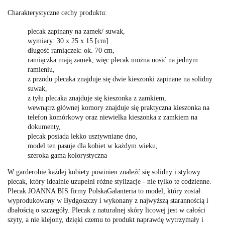
Charakterystyczne cechy produktu:
plecak zapinany na zamek/ suwak,
wymiary: 30 x 25 x 15 [cm]
długość ramiączek: ok. 70 cm,
ramiączka mają zamek, więc plecak można nosić na jednym
ramieniu,
z przodu plecaka znajduje się dwie kieszonki zapinane na solidny
suwak,
z tyłu plecaka znajduje się kieszonka z zamkiem,
wewnątrz głównej komory znajduje się praktyczna kieszonka na
telefon komórkowy oraz niewielka kieszonka z zamkiem na
dokumenty,
plecak posiada lekko usztywniane dno,
model ten pasuje dla kobiet w każdym wieku,
szeroka gama kolorystyczna
W garderobie każdej kobiety powinien znaleźć się solidny i stylowy
plecak, który idealnie uzupełni różne stylizacje - nie tylko te codzienne.
Plecak JOANNA BIS firmy PolskaGalanteria to model, który został
wyprodukowany w Bydgoszczy i wykonany z najwyższą starannością i
dbałością o szczegóły. Plecak z naturalnej skóry licowej jest w całości
szyty, a nie klejony, dzięki czemu to produkt naprawdę wytrzymały i