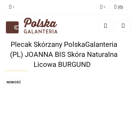
(
0
)
Zaloguj się
Zarejestruj się
Dodaj zgłoszenie
Plecak Skórzany PolskaGalanteria
Zgody cookies
(PL) JOANNA BIS Skóra Naturalna
Licowa BURGUND
NOWOŚĆ