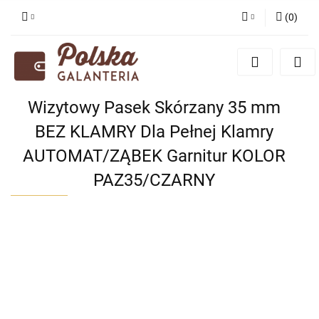
(
0
)
Zaloguj się
Zarejestruj się
Dodaj zgłoszenie
Wizytowy Pasek Skórzany 35 mm
Zgody cookies
BEZ KLAMRY Dla Pełnej Klamry
AUTOMAT/ZĄBEK Garnitur KOLOR
PAZ35/CZARNY