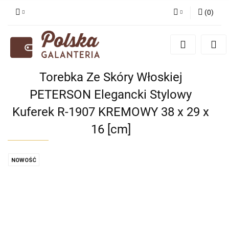
(
0
)
Zaloguj się
Zarejestruj się
Dodaj zgłoszenie
Torebka Ze Skóry Włoskiej
Zgody cookies
PETERSON Elegancki Stylowy
Kuferek R-1907 KREMOWY 38 x 29 x
16 [cm]
NOWOŚĆ