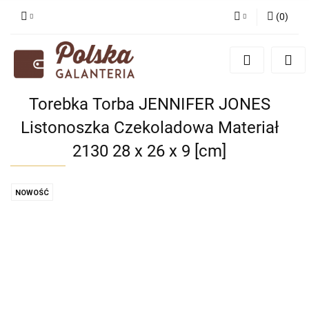
(
0
)
Zaloguj się
Zarejestruj się
Dodaj zgłoszenie
Torebka Torba JENNIFER JONES
Zgody cookies
Listonoszka Czekoladowa Materiał
2130 28 x 26 x 9 [cm]
NOWOŚĆ