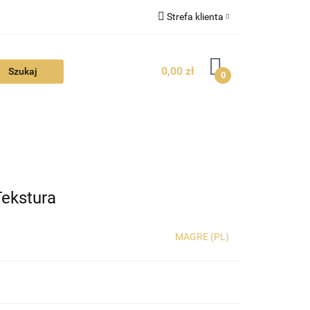
Strefa klienta
FAQ
Zaloguj się
0,00 zł
Zarejestruj się
0
Dodaj zgłoszenie
Zgody cookies
TUALNOŚCI
ekstura
MAGRE (PL)