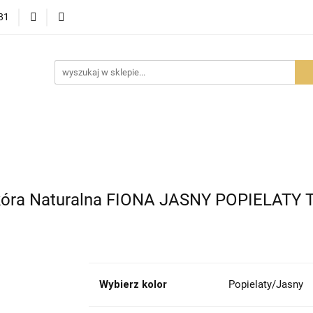
81
OWOŚCI
PROMOCJE
BESTSELLERY
POLECAMY
NOŚCI
BESTSELLERY
POLECAMY
FAQ
PORADY I AK
kóra Naturalna FIONA JASNY POPIELATY T
Wybierz kolor
Popielaty/Jasny