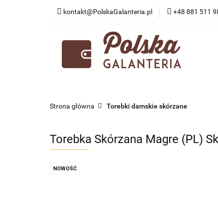
kontakt@PolskaGalanteria.pl
+48 881 511 9
KATEGORIE
N
PORADY I AKTUAL
KATEGORIE
NOWOŚCI
PROMOCJE
Strona główna
Torebki damskie skórzane
Torebka Skórzana Magre (PL) S
NOWOŚĆ