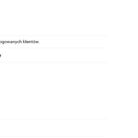
alogowanych klientów.
y