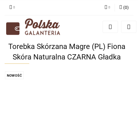
(
0
)
Zaloguj się
Zarejestruj się
Dodaj zgłoszenie
Torebka Skórzana Magre (PL) Fiona
Zgody cookies
Skóra Naturalna CZARNA Gładka
NOWOŚĆ