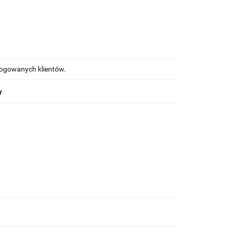
alogowanych klientów.
y