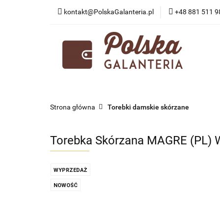
kontakt@PolskaGalanteria.pl
+48 881 511 9
KATEGORIE
N
PORADY I AKTUAL
KATEGORIE
NOWOŚCI
PROMOCJE
Strona główna
Torebki damskie skórzane
Torebka Skórzana MAGRE (PL) 
WYPRZEDAŻ
NOWOŚĆ