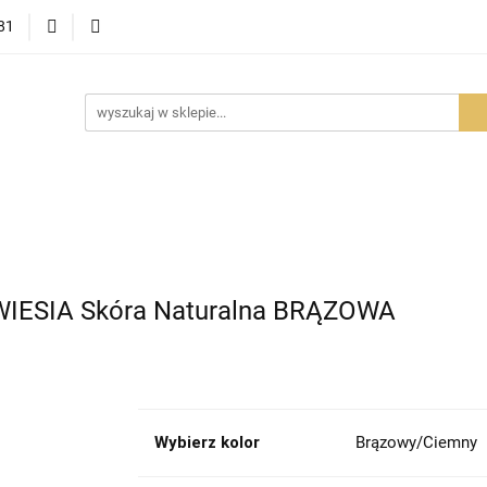
81
OWOŚCI
PROMOCJE
BESTSELLERY
POLECAMY
NOŚCI
BESTSELLERY
POLECAMY
FAQ
PORADY I AK
WIESIA Skóra Naturalna BRĄZOWA
Wybierz kolor
Brązowy/Ciemny