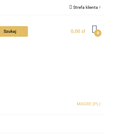
Strefa klienta
FAQ
Zaloguj się
0,00 zł
Zarejestruj się
0
Dodaj zgłoszenie
Zgody cookies
TUALNOŚCI
MAGRE (PL)