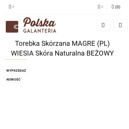
(
0
)
Zaloguj się
Zarejestruj się
Dodaj zgłoszenie
Torebka Skórzana MAGRE (PL)
Zgody cookies
WIESIA Skóra Naturalna BEŻOWY
WYPRZEDAŻ
NOWOŚĆ