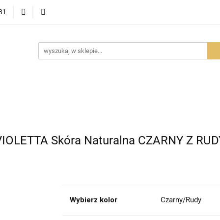
81
OWOŚCI
PROMOCJE
BESTSELLERY
POLECAMY
NOŚCI
BESTSELLERY
POLECAMY
FAQ
PORADY I AK
VIOLETTA Skóra Naturalna CZARNY Z RU
Wybierz kolor
Czarny/Rudy