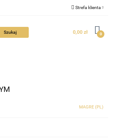
Strefa klienta
FAQ
Zaloguj się
0,00 zł
Zarejestruj się
0
Dodaj zgłoszenie
Zgody cookies
TUALNOŚCI
DYM
MAGRE (PL)