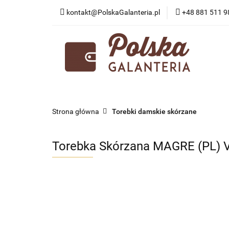
kontakt@PolskaGalanteria.pl
+48 881 511 9
KATEGORIE
N
PORADY I AKTUAL
KATEGORIE
NOWOŚCI
PROMOCJE
Strona główna
Torebki damskie skórzane
Torebka Skórzana MAGRE (PL) 