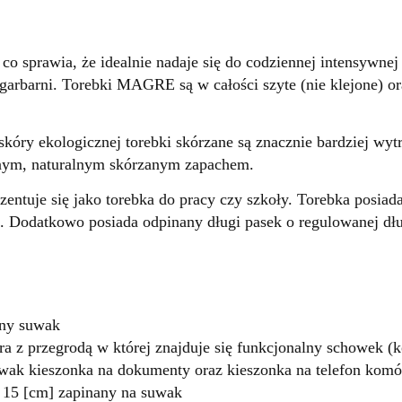
 co sprawia, że idealnie nadaje się do codziennej intensywne
 garbarni. Torebki MAGRE są w całości szyte (nie klejone) o
óry ekologicznej torebki skórzane są znacznie bardziej wytr
mnym, naturalnym skórzanym zapachem.
entuje się jako torebka do pracy czy szkoły. Torebka posiad
i. Dodatkowo posiada odpinany długi pasek o regulowanej dłu
dny suwak
ra z przegrodą w której znajduje się funkcjonalny schowek 
uwak kieszonka na dokumenty oraz kieszonka na telefon kom
 15 [cm] zapinany na suwak