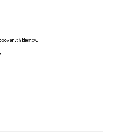
alogowanych klientów.
y