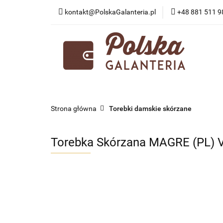
kontakt@PolskaGalanteria.pl
+48 881 511 9
KATEGORIE
N
PORADY I AKTUAL
KATEGORIE
NOWOŚCI
PROMOCJE
Strona główna
Torebki damskie skórzane
Torebka Skórzana MAGRE (PL)