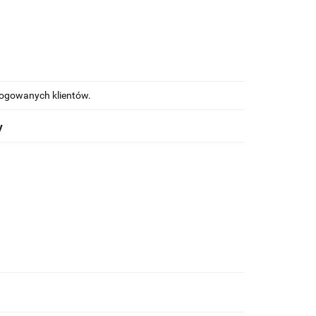
alogowanych klientów.
y