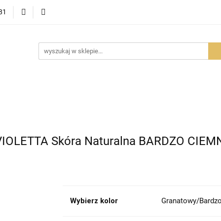
81
OWOŚCI
PROMOCJE
BESTSELLERY
POLECAMY
NOŚCI
BESTSELLERY
POLECAMY
FAQ
PORADY I AK
 VIOLETTA Skóra Naturalna BARDZO CIE
Wybierz kolor
Granatowy/Bardz