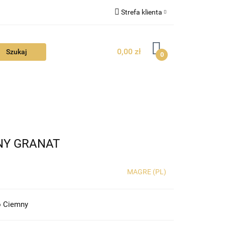
Strefa klienta
FAQ
Zaloguj się
0,00 zł
Zarejestruj się
0
Dodaj zgłoszenie
Zgody cookies
TUALNOŚCI
MNY GRANAT
MAGRE (PL)
o Ciemny