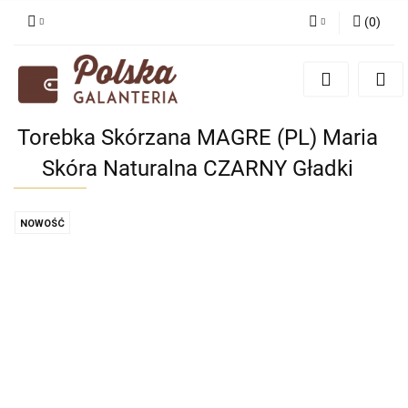
(
0
)
Zaloguj się
Zarejestruj się
Dodaj zgłoszenie
Torebka Skórzana MAGRE (PL) Maria
Zgody cookies
Skóra Naturalna CZARNY Gładki
NOWOŚĆ