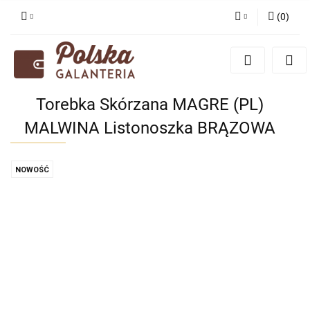
(
0
)
Zaloguj się
Zarejestruj się
Dodaj zgłoszenie
Torebka Skórzana MAGRE (PL)
Zgody cookies
MALWINA Listonoszka BRĄZOWA
NOWOŚĆ