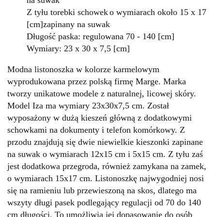
na suwak
Z tyłu torebki schowek
o wymiarach około 15 x 17
[cm]
zapinany na suwak
Długość paska: regulowana 70 - 140 [cm]
Wymiary: 23 x 30 x 7,5 [cm]
Modna listonoszka w kolorze karmelowym
wyprodukowana przez polską firmę Marge. Marka
tworzy unikatowe modele z naturalnej, licowej skóry.
Model Iza ma wymiary 23x30x7,5 cm. Został
wyposażony w dużą kieszeń główną z dodatkowymi
schowkami na dokumenty i telefon komórkowy. Z
przodu znajdują się dwie niewielkie kieszonki zapinane
na suwak o wymiarach 12x15 cm i 5x15 cm. Z tyłu zaś
jest dodatkowa przegroda, również zamykana na zamek,
o wymiarach 15x17 cm. Listonoszkę najwygodniej nosi
się na ramieniu lub przewieszoną na skos, dlatego ma
wszyty długi pasek podlegający regulacji od 70 do 140
cm długości. To umożliwia jej dopasowanie do osób