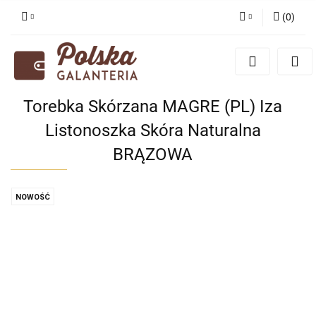
(
0
)
Zaloguj się
Zarejestruj się
Dodaj zgłoszenie
Torebka Skórzana MAGRE (PL) Iza
Zgody cookies
Listonoszka Skóra Naturalna
BRĄZOWA
NOWOŚĆ