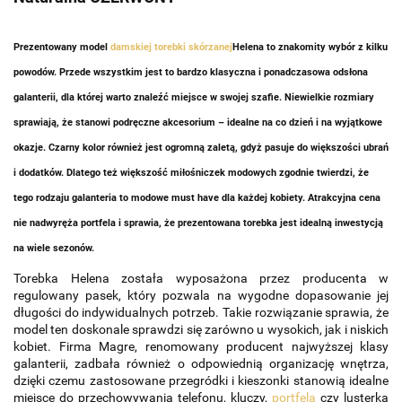
Prezentowany model
damskiej torebki skórzanej
Helena to znakomity wybór z kilku
powodów. Przede wszystkim jest to bardzo klasyczna i ponadczasowa odsłona
galanterii, dla której warto znaleźć miejsce w swojej szafie. Niewielkie rozmiary
sprawiają, że stanowi podręczne akcesorium – idealne na co dzień i na wyjątkowe
okazje. Czarny kolor również jest ogromną zaletą, gdyż pasuje do większości ubrań
i dodatków. Dlatego też większość miłośniczek modowych zgodnie twierdzi, że
tego rodzaju galanteria to modowe must have dla każdej kobiety. Atrakcyjna cena
nie nadwyręża portfela i sprawia, że prezentowana torebka jest idealną inwestycją
na wiele sezonów.
Torebka Helena została wyposażona przez producenta w
regulowany pasek, który pozwala na wygodne dopasowanie jej
długości do indywidualnych potrzeb. Takie rozwiązanie sprawia, że
model ten doskonale sprawdzi się zarówno u wysokich, jak i niskich
kobiet. Firma Magre, renomowany producent najwyższej klasy
galanterii, zadbała również o odpowiednią organizację wnętrza,
dzięki czemu zastosowane przegródki i kieszonki stanowią idealne
miejsce do przechowywania telefonu, kluczy,
portfela
czy lusterka