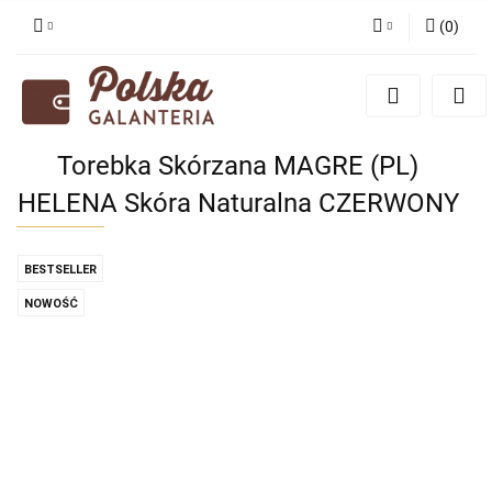
(
0
)
Zaloguj się
Zarejestruj się
Dodaj zgłoszenie
Torebka Skórzana MAGRE (PL)
Zgody cookies
HELENA Skóra Naturalna CZERWONY
BESTSELLER
NOWOŚĆ