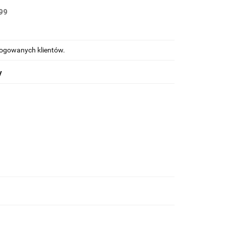
99
alogowanych klientów.
y