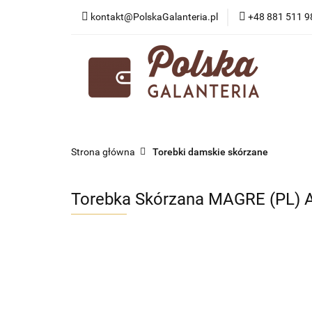
kontakt@PolskaGalanteria.pl
+48 881 511 9
KATEGORIE
N
PORADY I AKTUAL
KATEGORIE
NOWOŚCI
PROMOCJE
Strona główna
Torebki damskie skórzane
Torebka Skórzana MAGRE (PL) A