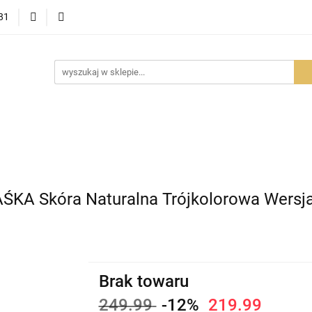
81
OWOŚCI
PROMOCJE
BESTSELLERY
POLECAMY
NOŚCI
BESTSELLERY
POLECAMY
FAQ
PORADY I AK
ŚKA Skóra Naturalna Trójkolorowa Wersja
Brak towaru
249.99
-12%
219.99