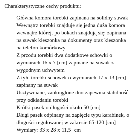
Charakterystyczne cechy produktu:
Główna komora torebki zapinana na solidny suwak
Wewnątrz torebki znajduje się jedna duża komora
wewnątrz której, po bokach znajdują się: zapinana
na suwak kieszonka na dokumenty oraz kieszonka
na telefon komórkowy
Z przodu torebki dwa dodatkowe schowki o
wymiarach 16 x 7 [cm] zapinane na suwak z
wygodnym uchwytem
Z tyłu torebki schowek
o wymiarach
17 x 13 [cm]
zapinany na suwak
Usztywniane, zaokrąglone dno zapewnia stabilność
przy odkładaniu torebki
Krótki pasek o długości około 50 [cm]
Długi pasek odpinany na zapięcie typu karabinek, o
długości regulowanej w zakresie 65-120 [cm]
Wymiary: 33 x 28 x 11,5 [cm]