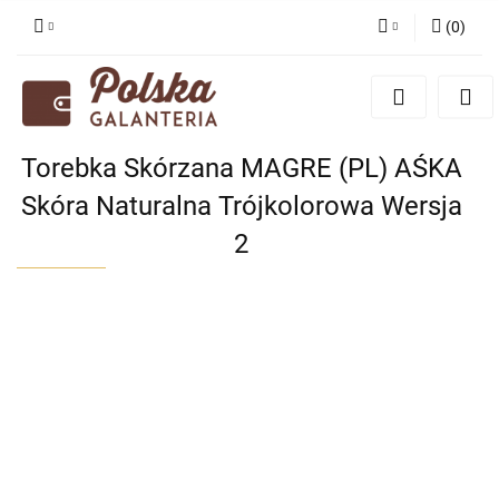
(
0
)
Zaloguj się
Zarejestruj się
Dodaj zgłoszenie
Torebka Skórzana MAGRE (PL) AŚKA
Zgody cookies
Skóra Naturalna Trójkolorowa Wersja
2