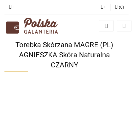
(
0
)
Zaloguj się
Zarejestruj się
Dodaj zgłoszenie
Torebka Skórzana MAGRE (PL)
Zgody cookies
AGNIESZKA Skóra Naturalna
CZARNY