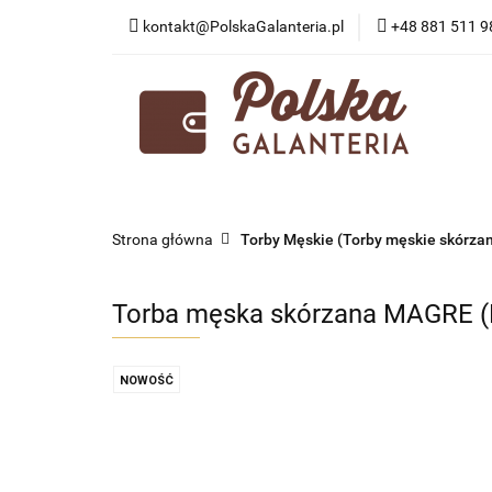
kontakt@PolskaGalanteria.pl
+48 881 511 9
KATEGORIE
N
PORADY I AKTUAL
KATEGORIE
NOWOŚCI
PROMOCJE
Strona główna
Torby Męskie (Torby męskie skórza
Torba męska skórzana MAGRE (P
NOWOŚĆ