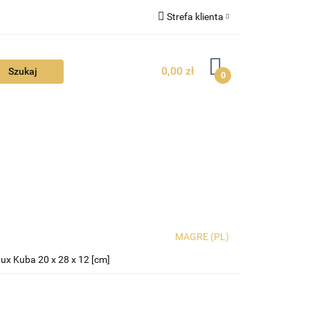
Strefa klienta
FAQ
Zaloguj się
0,00 zł
Zarejestruj się
0
Dodaj zgłoszenie
Zgody cookies
TUALNOŚCI
MAGRE (PL)
x Kuba 20 x 28 x 12 [cm]