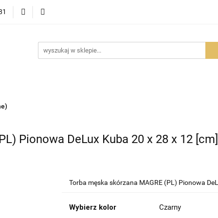
81
OWOŚCI
PROMOCJE
BESTSELLERY
POLECAMY
NOŚCI
BESTSELLERY
POLECAMY
FAQ
PORADY I AK
ne)
L) Pionowa DeLux Kuba 20 x 28 x 12 [cm]
Torba męska skórzana MAGRE (PL) Pionowa DeLu
Wybierz kolor
Czarny