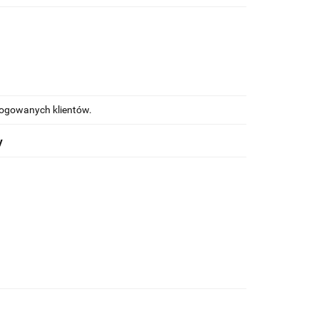
alogowanych klientów.
y