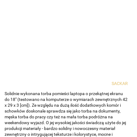
SACKAR
Solidnie wykonana torba pomieści laptopa o przekątnej ekranu
do 18" (testowano na komputerze o wymiarach zewnętrznych 42
x 29 x 3 [cm]). Ze względu na dużą ilość dodatkowych komór i
schowków doskonale sprawdza się jako torba na dokumenty,
męska torba do pracy czy też na mała torba podróżna na
weekendowy wyjazd. O jej wysokiej jakości świadczą użyte do jej
produkcji materiały - bardzo solidny i nowoczesny materiał
zewnętrzny o intrygującej teksturze i kolorystyce, mocne i