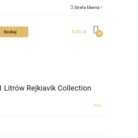
Strefa klienta
FAQ
Zaloguj się
0,00 zł
Zarejestruj się
0
Dodaj zgłoszenie
Zgody cookies
TUALNOŚCI
Litrów Rejkiavik Collection
RGL