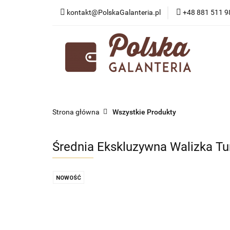
kontakt@PolskaGalanteria.pl
+48 881 511 9
KATEGORIE
N
PORADY I AKTUAL
KATEGORIE
NOWOŚCI
PROMOCJE
Strona główna
Wszystkie Produkty
Średnia Ekskluzywna Walizka Tu
NOWOŚĆ