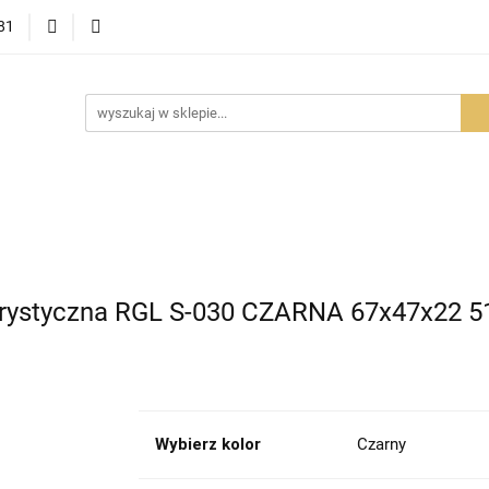
81
OWOŚCI
PROMOCJE
BESTSELLERY
POLECAMY
NOŚCI
BESTSELLERY
POLECAMY
FAQ
PORADY I AK
rystyczna RGL S-030 CZARNA 67x47x22 51 
Wybierz kolor
Czarny