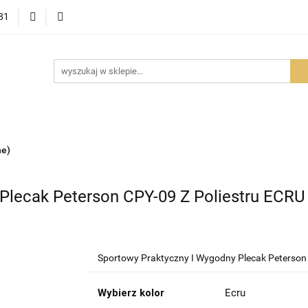
81
OWOŚCI
PROMOCJE
BESTSELLERY
POLECAMY
NOŚCI
BESTSELLERY
POLECAMY
FAQ
PORADY I AK
ne)
Plecak Peterson CPY-09 Z Poliestru ECRU 
Sportowy Praktyczny I Wygodny Plecak Peterson C
Wybierz kolor
Ecru