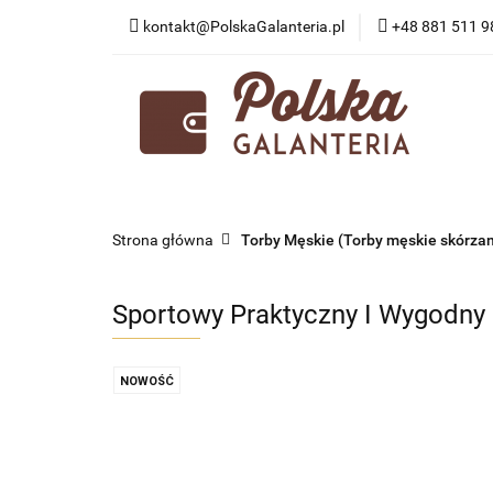
kontakt@PolskaGalanteria.pl
+48 881 511 9
KATEGORIE
N
PORADY I AKTUAL
KATEGORIE
NOWOŚCI
PROMOCJE
Strona główna
Torby Męskie (Torby męskie skórza
Sportowy Praktyczny I Wygodny 
NOWOŚĆ