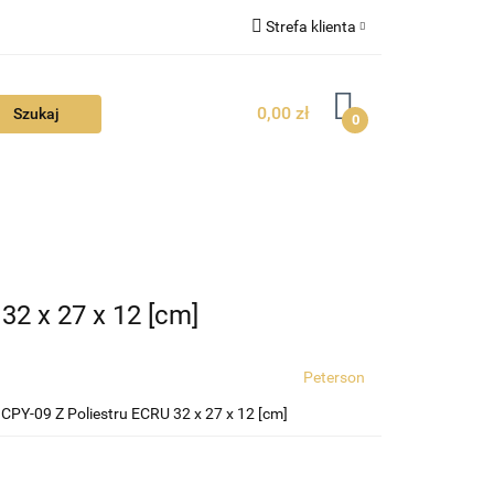
Strefa klienta
FAQ
Zaloguj się
0,00 zł
Zarejestruj się
0
Dodaj zgłoszenie
Zgody cookies
TUALNOŚCI
32 x 27 x 12 [cm]
Peterson
PY-09 Z Poliestru ECRU 32 x 27 x 12 [cm]