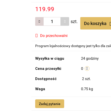
119.99
szt.
Do koszyka
Do przechowalni
Program lojalnościowy dostępny jest tylko dla z
Wysyłka w ciągu
24 godziny
Cena przesyłki
0
Dostępność
2
szt.
Waga
0.75 kg
Zadaj pytanie