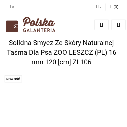
(
0
)
Zaloguj się
Zarejestruj się
Dodaj zgłoszenie
Solidna Smycz Ze Skóry Naturalnej
Zgody cookies
Taśma Dla Psa ZOO LESZCZ (PL) 16
mm 120 [cm] ZL106
NOWOŚĆ