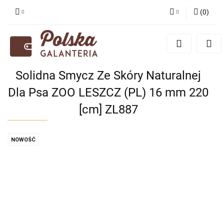
(
0
)
Zaloguj się
Zarejestruj się
Dodaj zgłoszenie
Solidna Smycz Ze Skóry Naturalnej
Zgody cookies
Dla Psa ZOO LESZCZ (PL) 16 mm 220
[cm] ZL887
NOWOŚĆ