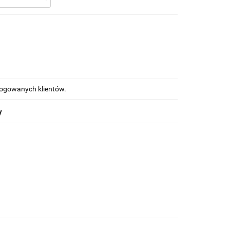
alogowanych klientów.
y