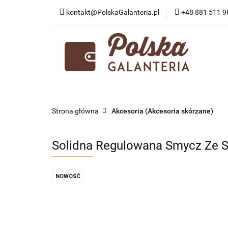
kontakt@PolskaGalanteria.pl
+48 881 511 9
KATEGORIE
N
PORADY I AKTUAL
KATEGORIE
NOWOŚCI
PROMOCJE
Strona główna
Akcesoria (Akcesoria skórzane)
Solidna Regulowana Smycz Ze S
NOWOŚĆ