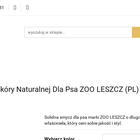
81
OWOŚCI
PROMOCJE
BESTSELLERY
POLECAMY
NOŚCI
BESTSELLERY
POLECAMY
FAQ
PORADY I AK
kóry Naturalnej Dla Psa ZOO LESZCZ (PL)
Solidna smycz dla psa marki ZOO LESZCZ o długo
właściciela, który ceni sobie jakość i styl.
Wybierz kolor