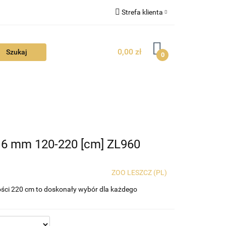
Strefa klienta
FAQ
Zaloguj się
0,00 zł
Zarejestruj się
0
Dodaj zgłoszenie
Zgody cookies
TUALNOŚCI
 6 mm 120-220 [cm] ZL960
ZOO LESZCZ (PL)
ści 220 cm to doskonały wybór dla każdego