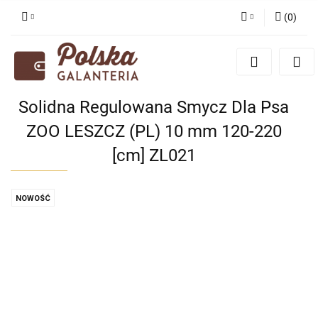
(
0
)
Zaloguj się
Zarejestruj się
Dodaj zgłoszenie
Solidna Regulowana Smycz Dla Psa
Zgody cookies
ZOO LESZCZ (PL) 10 mm 120-220
[cm] ZL021
NOWOŚĆ