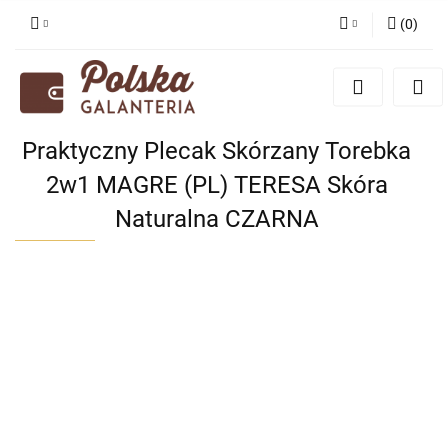
(
0
)
Zaloguj się
Zarejestruj się
Dodaj zgłoszenie
Praktyczny Plecak Skórzany Torebka
Zgody cookies
2w1 MAGRE (PL) TERESA Skóra
Naturalna CZARNA