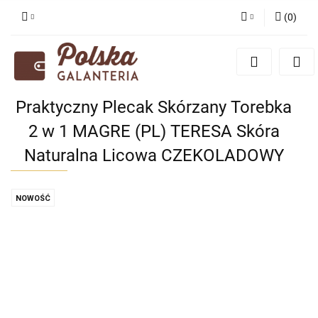
(
0
)
Zaloguj się
Zarejestruj się
Dodaj zgłoszenie
Praktyczny Plecak Skórzany Torebka
Zgody cookies
2 w 1 MAGRE (PL) TERESA Skóra
Naturalna Licowa CZEKOLADOWY
NOWOŚĆ