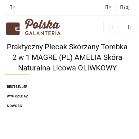
(
0
)
Zaloguj się
Zarejestruj się
Dodaj zgłoszenie
Praktyczny Plecak Skórzany Torebka
Zgody cookies
2 w 1 MAGRE (PL) AMELIA Skóra
Naturalna Licowa OLIWKOWY
BESTSELLER
WYPRZEDAŻ
NOWOŚĆ