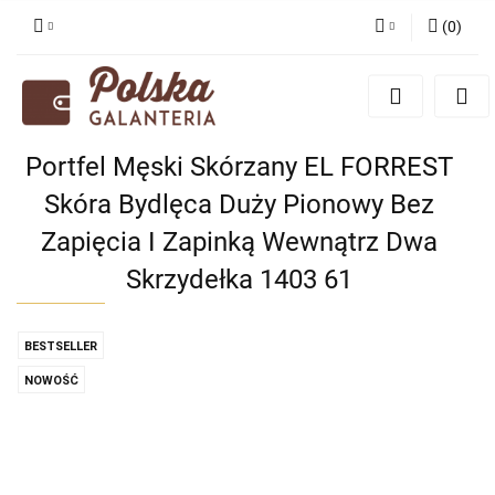
(
0
)
Zaloguj się
Zarejestruj się
Dodaj zgłoszenie
Portfel Męski Skórzany EL FORREST
Zgody cookies
Skóra Bydlęca Duży Pionowy Bez
Zapięcia I Zapinką Wewnątrz Dwa
Skrzydełka 1403 61
BESTSELLER
NOWOŚĆ