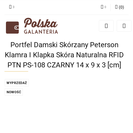
(
0
)
Zaloguj się
Zarejestruj się
Dodaj zgłoszenie
Portfel Damski Skórzany Peterson
Zgody cookies
Klamra I Klapka Skóra Naturalna RFID
PTN PS-108 CZARNY 14 x 9 x 3 [cm]
WYPRZEDAŻ
NOWOŚĆ