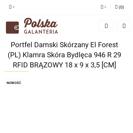
(
0
)
Zaloguj się
Zarejestruj się
Dodaj zgłoszenie
Portfel Damski Skórzany El Forest
Zgody cookies
(PL) Klamra Skóra Bydlęca 946 R 29
RFID BRĄZOWY 18 x 9 x 3,5 [CM]
NOWOŚĆ